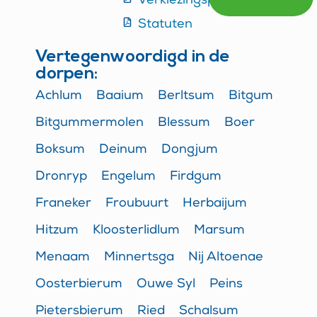
Verkiezingsprogramma
Alternative:
Statuten
Vertegenwoordigd in de
dorpen:
Achlum
Baaium
Berltsum
Bitgum
Bitgummermolen
Blessum
Boer
Boksum
Deinum
Dongjum
Dronryp
Engelum
Firdgum
Franeker
Froubuurt
Herbaijum
Hitzum
Kloosterlidlum
Marsum
Menaam
Minnertsga
Nij Altoenae
Oosterbierum
Ouwe Syl
Peins
Pietersbierum
Ried
Schalsum