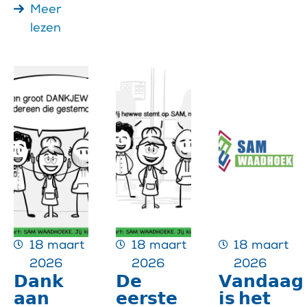
Meer
lezen
18 maart
18 maart
18 maart
2026
2026
2026
𝗗𝗮𝗻𝗸
𝗗𝗲
𝗩𝗮𝗻𝗱𝗮𝗮𝗴
𝗮𝗮𝗻
𝗲𝗲𝗿𝘀𝘁𝗲
𝗶𝘀 𝗵𝗲𝘁