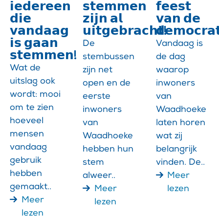
𝗶𝗲𝗱𝗲𝗿𝗲𝗲𝗻
𝘀𝘁𝗲𝗺𝗺𝗲𝗻
𝗳𝗲𝗲𝘀𝘁
𝗱𝗶𝗲
𝘇𝗶𝗷𝗻 𝗮𝗹
𝘃𝗮𝗻 𝗱𝗲
𝘃𝗮𝗻𝗱𝗮𝗮𝗴
𝘂𝗶𝘁𝗴𝗲𝗯𝗿𝗮𝗰𝗵𝘁!
𝗱𝗲𝗺𝗼𝗰𝗿𝗮𝘁
𝗶𝘀 𝗴𝗮𝗮𝗻
De
Vandaag is
𝘀𝘁𝗲𝗺𝗺𝗲𝗻!
stembussen
de dag
Wat de
zijn net
waarop
uitslag ook
open en de
inwoners
wordt: mooi
eerste
van
om te zien
inwoners
Waadhoeke
hoeveel
van
laten horen
mensen
Waadhoeke
wat zij
vandaag
hebben hun
belangrijk
gebruik
stem
vinden. De..
hebben
alweer..
Meer
gemaakt..
Meer
lezen
Meer
lezen
lezen