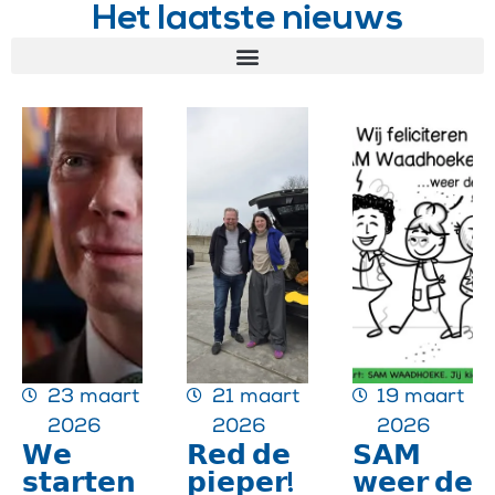
Het laatste nieuws
23 maart
21 maart
19 maart
2026
2026
2026
𝗪𝗲
𝗥𝗲𝗱 𝗱𝗲
𝗦𝗔𝗠
𝘀𝘁𝗮𝗿𝘁𝗲𝗻
𝗽𝗶𝗲𝗽𝗲𝗿!
𝘄𝗲𝗲𝗿 𝗱𝗲