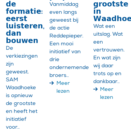
𝗱𝗲
𝗴𝗿𝗼𝗼𝘁𝘀𝘁𝗲
Vanmiddag
𝗳𝗼𝗿𝗺𝗮𝘁𝗶𝗲:
𝗶𝗻
even langs
𝗲𝗲𝗿𝘀𝘁
𝗪𝗮𝗮𝗱𝗵𝗼𝗲
geweest bij
𝗹𝘂𝗶𝘀𝘁𝗲𝗿𝗲𝗻,
Wat een
de actie
𝗱𝗮𝗻
uitslag. Wat
Reddepieper.
𝗯𝗼𝘂𝘄𝗲𝗻
een
Een mooi
De
vertrouwen.
initiatief van
verkiezingen
En wat zijn
drie
zijn
wij daar
ondernemende
geweest.
trots op en
broers..
SAM
dankbaar..
Meer
Waadhoeke
Meer
lezen
is opnieuw
lezen
de grootste
en heeft het
initiatief
voor..