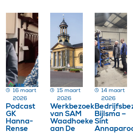
16 maart
15 maart
14 maart
2026
2026
2026
Podcast
Werkbezoek
Bedrijfsbe
GK
van SAM
Bijlsma –
Hanna-
Waadhoeke
Sint
Rense
aan De
Annaparoc