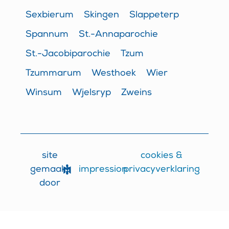
Sexbierum
Skingen
Slappeterp
Spannum
St.-Annaparochie
St.-Jacobiparochie
Tzum
Tzummarum
Westhoek
Wier
Winsum
Wjelsryp
Zweins
site
cookies &
impression
gemaakt
privacyverklaring
door