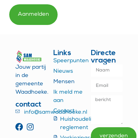
Links
Directe
vragen
Speerpunten
Jouw partij
Nieuws
in de
Mensen
gemeente
Waadhoeke.
Ik meld me
aan
contact
Contact
info@samwaadhoeke.nl
Huishoudelijk
reglement
verzenden