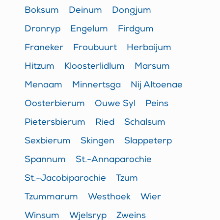
Boksum
Deinum
Dongjum
Dronryp
Engelum
Firdgum
Franeker
Froubuurt
Herbaijum
Hitzum
Kloosterlidlum
Marsum
Menaam
Minnertsga
Nij Altoenae
Oosterbierum
Ouwe Syl
Peins
Pietersbierum
Ried
Schalsum
Sexbierum
Skingen
Slappeterp
Spannum
St.-Annaparochie
St.-Jacobiparochie
Tzum
Tzummarum
Westhoek
Wier
Winsum
Wjelsryp
Zweins