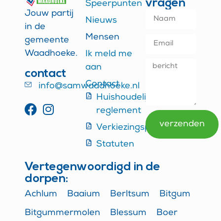
vragen
Speerpunten
Jouw partij
Nieuws
in de
Mensen
gemeente
Waadhoeke.
Ik meld me
aan
contact
Contact
info@samwaadhoeke.nl
Huishoudelijk
reglement
verzenden
Verkiezingsprogramma
Alternative:
Statuten
Vertegenwoordigd in de
dorpen:
Achlum
Baaium
Berltsum
Bitgum
Bitgummermolen
Blessum
Boer