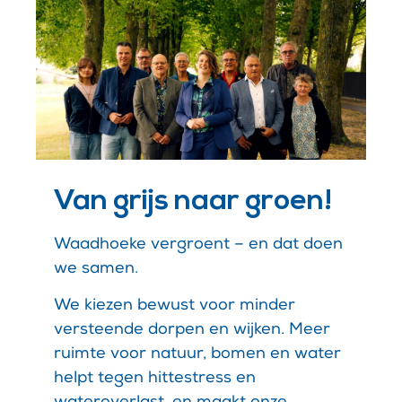
Van grijs naar groen!
Waadhoeke vergroent – en dat doen
we samen.
We kiezen bewust voor minder
versteende dorpen en wijken. Meer
ruimte voor natuur, bomen en water
helpt tegen hittestress en