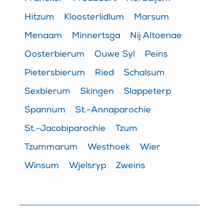
Hitzum
Kloosterlidlum
Marsum
Menaam
Minnertsga
Nij Altoenae
Oosterbierum
Ouwe Syl
Peins
Pietersbierum
Ried
Schalsum
Sexbierum
Skingen
Slappeterp
Spannum
St.-Annaparochie
St.-Jacobiparochie
Tzum
Tzummarum
Westhoek
Wier
Winsum
Wjelsryp
Zweins