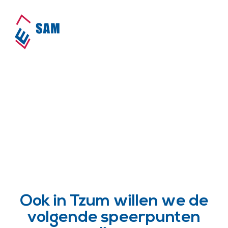
SAM is actief in Tzum!
Home
•
Dorpen
•
Tzum
Ook in Tzum willen we de
volgende speerpunten