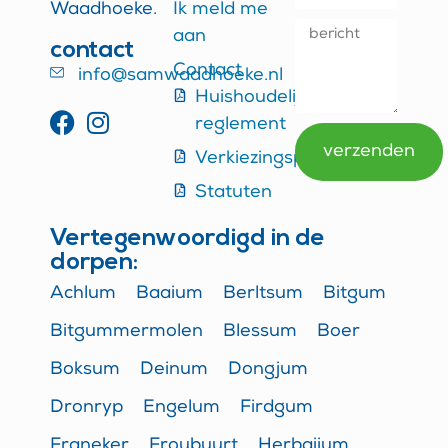
Waadhoeke.
Ik meld me
aan
contact
Contact
info@samwaadhoeke.nl
Huishoudelijk
reglement
verzenden
Verkiezingsprogramma
Alternative:
Statuten
Vertegenwoordigd in de
dorpen:
Achlum
Baaium
Berltsum
Bitgum
Bitgummermolen
Blessum
Boer
Boksum
Deinum
Dongjum
Dronryp
Engelum
Firdgum
Franeker
Froubuurt
Herbaijum