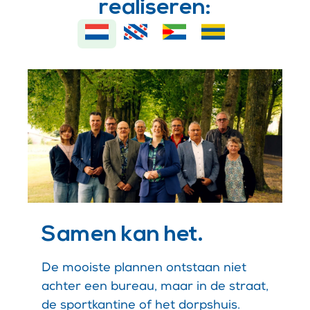
realiseren:
Samen kan het.
De mooiste plannen ontstaan niet
achter een bureau, maar in de straat,
de sportkantine of het dorpshuis.