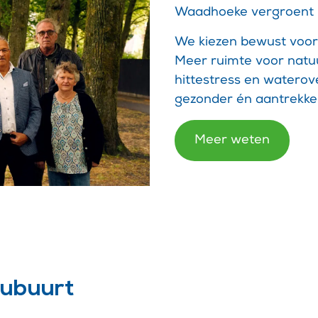
Waadhoeke vergroent 
We kiezen bewust voor
Meer ruimte voor natu
hittestress en waterov
gezonder én aantrekkeli
Meer weten
oubuurt