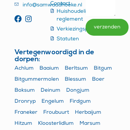
Contact
info@samwaadhoeke.nl
Huishoudelijk
reglement
verzenden
Verkiezingsprogramma
Alternative:
Statuten
Vertegenwoordigd in de
dorpen:
Achlum
Baaium
Berltsum
Bitgum
Bitgummermolen
Blessum
Boer
Boksum
Deinum
Dongjum
Dronryp
Engelum
Firdgum
Franeker
Froubuurt
Herbaijum
Hitzum
Kloosterlidlum
Marsum