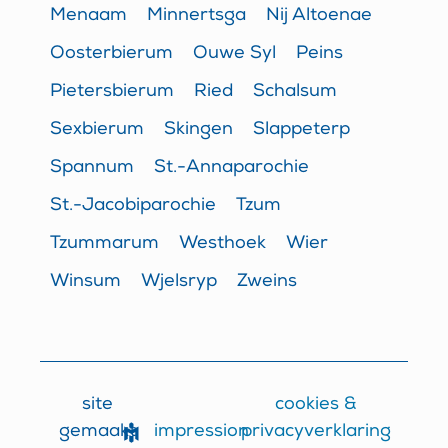
Menaam
Minnertsga
Nij Altoenae
Oosterbierum
Ouwe Syl
Peins
Pietersbierum
Ried
Schalsum
Sexbierum
Skingen
Slappeterp
Spannum
St.-Annaparochie
St.-Jacobiparochie
Tzum
Tzummarum
Westhoek
Wier
Winsum
Wjelsryp
Zweins
site
cookies &
impression
gemaakt
privacyverklaring