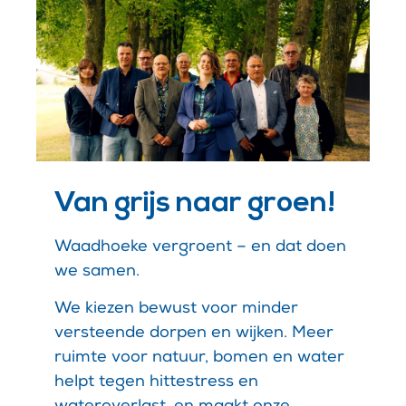
Van grijs naar groen!
Waadhoeke vergroent – en dat doen
we samen.
We kiezen bewust voor minder
versteende dorpen en wijken. Meer
ruimte voor natuur, bomen en water
helpt tegen hittestress en