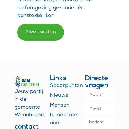
wateroverlast, en maakt onze
leefomgeving gezonder én
aantrekkelijker.
Meer weten
Links
Directe
vragen
Speerpunten
Jouw partij
Nieuws
in de
Mensen
gemeente
Waadhoeke.
Ik meld me
aan
contact