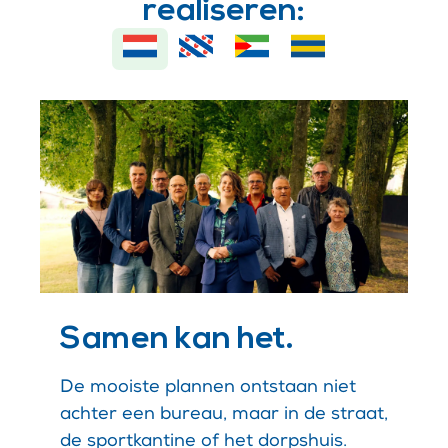
realiseren:
Samen kan het.
De mooiste plannen ontstaan niet
achter een bureau, maar in de straat,
de sportkantine of het dorpshuis.