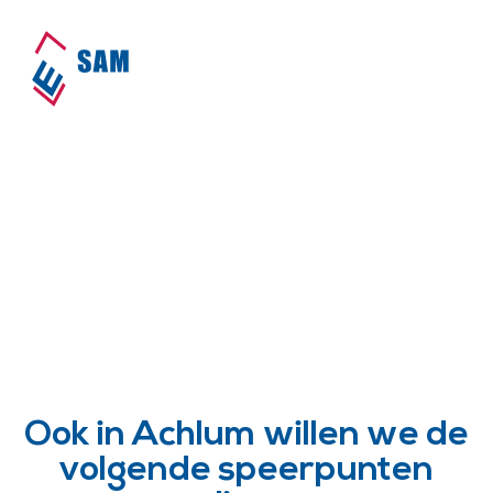
SAM is actief in Achlum!
Home
•
Dorpen
•
Achlum
Ook in Achlum willen we de
volgende speerpunten