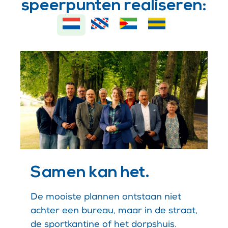
speerpunten realiseren:
Samen kan het.
De mooiste plannen ontstaan niet
achter een bureau, maar in de straat,
de sportkantine of het dorpshuis.