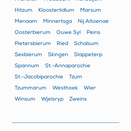
Hitzum
Kloosterlidlum
Marsum
Menaam
Minnertsga
Nij Altoenae
Oosterbierum
Ouwe Syl
Peins
Pietersbierum
Ried
Schalsum
Sexbierum
Skingen
Slappeterp
Spannum
St.-Annaparochie
St.-Jacobiparochie
Tzum
Tzummarum
Westhoek
Wier
Winsum
Wjelsryp
Zweins