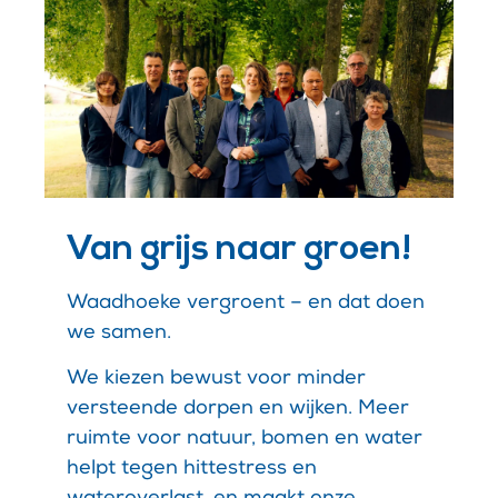
Van grijs naar groen!
Waadhoeke vergroent – en dat doen
we samen.
We kiezen bewust voor minder
versteende dorpen en wijken. Meer
ruimte voor natuur, bomen en water
helpt tegen hittestress en