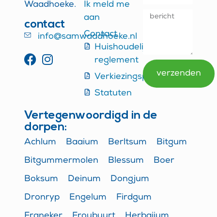
Waadhoeke.
Ik meld me
aan
contact
Contact
info@samwaadhoeke.nl
Huishoudelijk
reglement
verzenden
Verkiezingsprogramma
Alternative:
Statuten
Vertegenwoordigd in de
dorpen:
Achlum
Baaium
Berltsum
Bitgum
Bitgummermolen
Blessum
Boer
Boksum
Deinum
Dongjum
Dronryp
Engelum
Firdgum
Franeker
Froubuurt
Herbaijum