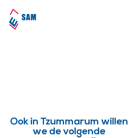
SAM is actief in
Tzummarum!
Home
•
Dorpen
•
Tzummarum
Ook in Tzummarum willen
we de volgende