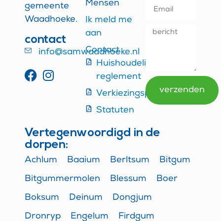
Mensen
gemeente
Waadhoeke.
Ik meld me
aan
contact
Contact
info@samwaadhoeke.nl
Huishoudelijk
reglement
verzenden
Verkiezingsprogramma
Alternative:
Statuten
Vertegenwoordigd in de
dorpen:
Achlum
Baaium
Berltsum
Bitgum
Bitgummermolen
Blessum
Boer
Boksum
Deinum
Dongjum
Dronryp
Engelum
Firdgum