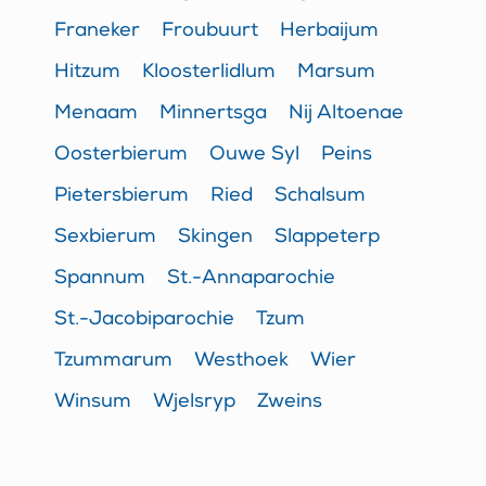
Franeker
Froubuurt
Herbaijum
Hitzum
Kloosterlidlum
Marsum
Menaam
Minnertsga
Nij Altoenae
Oosterbierum
Ouwe Syl
Peins
Pietersbierum
Ried
Schalsum
Sexbierum
Skingen
Slappeterp
Spannum
St.-Annaparochie
St.-Jacobiparochie
Tzum
Tzummarum
Westhoek
Wier
Winsum
Wjelsryp
Zweins