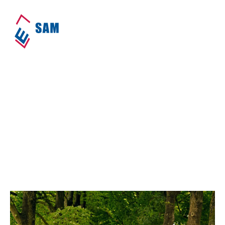
Niemand aan de zijlijn
Home
•
Speerpunten
•
Niemand aan de
zijlijn