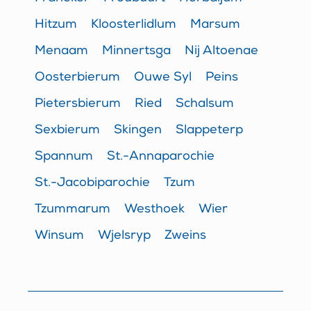
Hitzum
Kloosterlidlum
Marsum
Menaam
Minnertsga
Nij Altoenae
Oosterbierum
Ouwe Syl
Peins
Pietersbierum
Ried
Schalsum
Sexbierum
Skingen
Slappeterp
Spannum
St.-Annaparochie
St.-Jacobiparochie
Tzum
Tzummarum
Westhoek
Wier
Winsum
Wjelsryp
Zweins