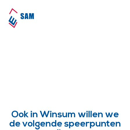
SAM is actief in Winsum!
Home
•
Dorpen
•
Winsum
Ook in Winsum willen we
de volgende speerpunten