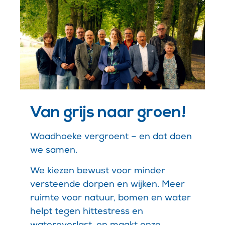
Van grijs naar groen!
Waadhoeke vergroent – en dat doen
we samen.
We kiezen bewust voor minder
versteende dorpen en wijken. Meer
ruimte voor natuur, bomen en water
helpt tegen hittestress en