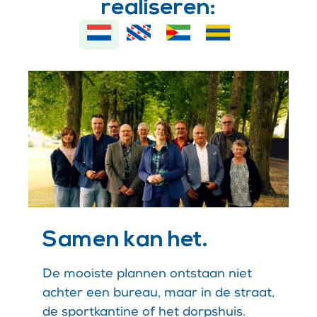
realiseren:
Samen kan het.
De mooiste plannen ontstaan niet
achter een bureau, maar in de straat,
de sportkantine of het dorpshuis.