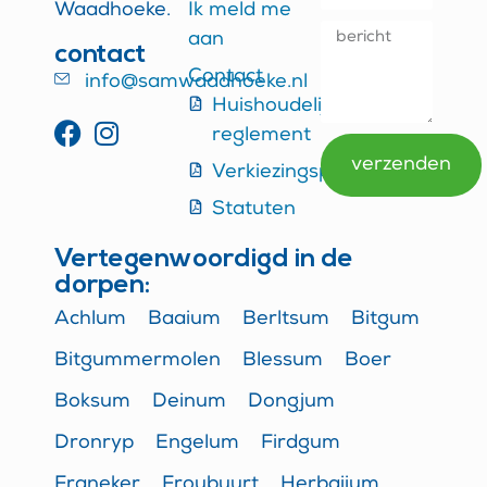
Waadhoeke.
Ik meld me
aan
contact
Contact
info@samwaadhoeke.nl
Huishoudelijk
reglement
verzenden
Verkiezingsprogramma
Alternative:
Statuten
Vertegenwoordigd in de
dorpen:
Achlum
Baaium
Berltsum
Bitgum
Bitgummermolen
Blessum
Boer
Boksum
Deinum
Dongjum
Dronryp
Engelum
Firdgum
Franeker
Froubuurt
Herbaijum