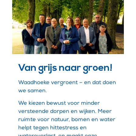
Van grijs naar groen!
Waadhoeke vergroent – en dat doen
we samen.
We kiezen bewust voor minder
versteende dorpen en wijken. Meer
ruimte voor natuur, bomen en water
helpt tegen hittestress en