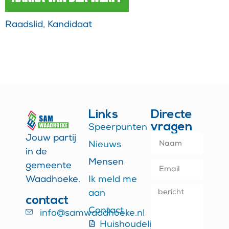
Raadslid, Kandidaat
Links
Directe
vragen
Speerpunten
Jouw partij
Nieuws
in de
Mensen
gemeente
Waadhoeke.
Ik meld me
aan
contact
Contact
info@samwaadhoeke.nl
Huishoudelijk