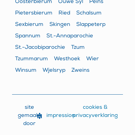
Oosterbierum
Ouwe Syl
Peins
Pietersbierum
Ried
Schalsum
Sexbierum
Skingen
Slappeterp
Spannum
St.-Annaparochie
St.-Jacobiparochie
Tzum
Tzummarum
Westhoek
Wier
Winsum
Wjelsryp
Zweins
site
cookies &
impression
gemaakt
privacyverklaring
door