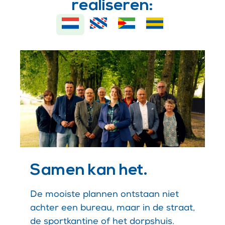
realiseren:
Samen kan het.
De mooiste plannen ontstaan niet
achter een bureau, maar in de straat,
de sportkantine of het dorpshuis.