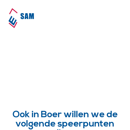
SAM is actief in Boer!
Home
•
Dorpen
•
Boer
Ook in Boer willen we de
volgende speerpunten