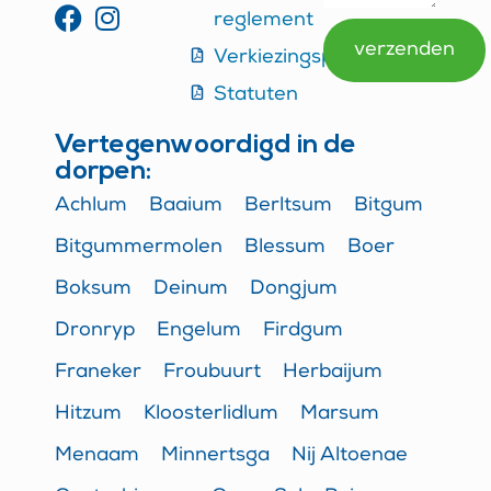
reglement
verzenden
Verkiezingsprogramma
Alternative:
Statuten
Vertegenwoordigd in de
dorpen:
Achlum
Baaium
Berltsum
Bitgum
Bitgummermolen
Blessum
Boer
Boksum
Deinum
Dongjum
Dronryp
Engelum
Firdgum
Franeker
Froubuurt
Herbaijum
Hitzum
Kloosterlidlum
Marsum
Menaam
Minnertsga
Nij Altoenae