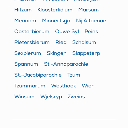
Hitzum
Kloosterlidlum
Marsum
Menaam
Minnertsga
Nij Altoenae
Oosterbierum
Ouwe Syl
Peins
Pietersbierum
Ried
Schalsum
Sexbierum
Skingen
Slappeterp
Spannum
St.-Annaparochie
St.-Jacobiparochie
Tzum
Tzummarum
Westhoek
Wier
Winsum
Wjelsryp
Zweins