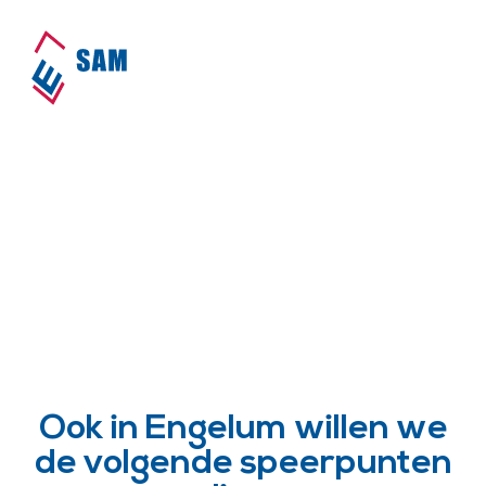
SAM is actief in Engelum!
Home
•
Dorpen
•
Engelum
Ook in Engelum willen we
de volgende speerpunten