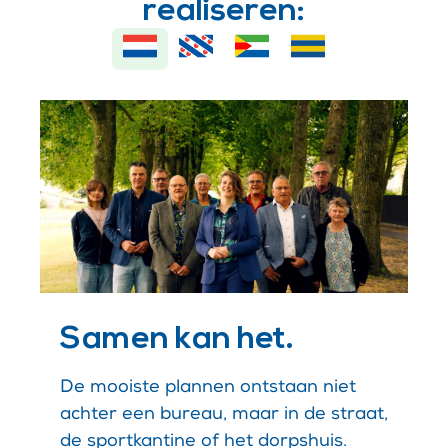
realiseren:
Samen kan het.
De mooiste plannen ontstaan niet
achter een bureau, maar in de straat,
de sportkantine of het dorpshuis.