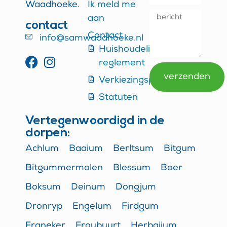
Waadhoeke.
Ik meld me
aan
contact
Contact
info@samwaadhoeke.nl
Huishoudelijk
reglement
verzenden
Verkiezingsprogramma
Alternative:
Statuten
Vertegenwoordigd in de
dorpen:
Achlum
Baaium
Berltsum
Bitgum
Bitgummermolen
Blessum
Boer
Boksum
Deinum
Dongjum
Dronryp
Engelum
Firdgum
Franeker
Froubuurt
Herbaijum