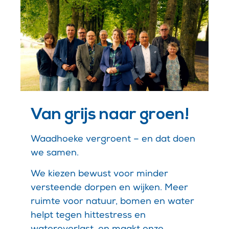
Van grijs naar groen!
Waadhoeke vergroent – en dat doen
we samen.
We kiezen bewust voor minder
versteende dorpen en wijken. Meer
ruimte voor natuur, bomen en water
helpt tegen hittestress en