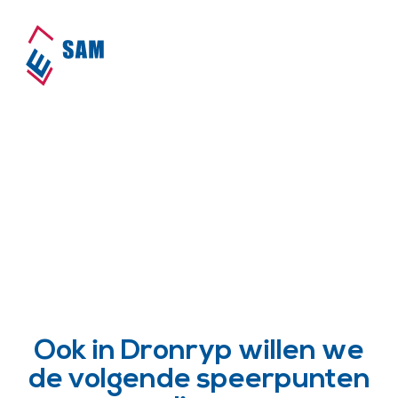
SAM is actief in Dronryp!
Home
•
Dorpen
•
Dronryp
Ook in Dronryp willen we
de volgende speerpunten