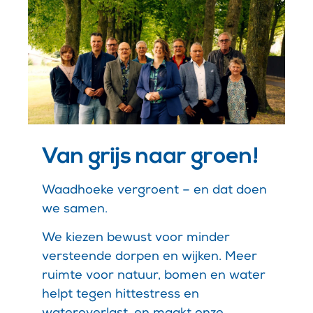
Van grijs naar groen!
Waadhoeke vergroent – en dat doen
we samen.
We kiezen bewust voor minder
versteende dorpen en wijken. Meer
ruimte voor natuur, bomen en water
helpt tegen hittestress en