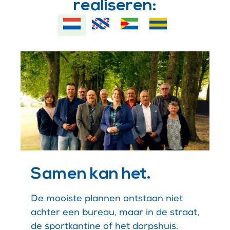
realiseren:
Samen kan het.
De mooiste plannen ontstaan niet
achter een bureau, maar in de straat,
de sportkantine of het dorpshuis.