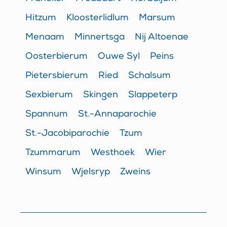
Hitzum
Kloosterlidlum
Marsum
Menaam
Minnertsga
Nij Altoenae
Oosterbierum
Ouwe Syl
Peins
Pietersbierum
Ried
Schalsum
Sexbierum
Skingen
Slappeterp
Spannum
St.-Annaparochie
St.-Jacobiparochie
Tzum
Tzummarum
Westhoek
Wier
Winsum
Wjelsryp
Zweins