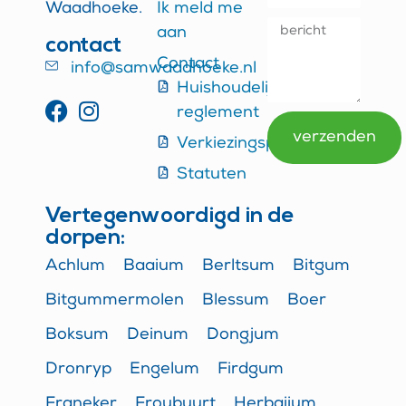
Waadhoeke.
Ik meld me
aan
contact
Contact
info@samwaadhoeke.nl
Huishoudelijk
reglement
verzenden
Verkiezingsprogramma
Alternative:
Statuten
Vertegenwoordigd in de
dorpen:
Achlum
Baaium
Berltsum
Bitgum
Bitgummermolen
Blessum
Boer
Boksum
Deinum
Dongjum
Dronryp
Engelum
Firdgum
Franeker
Froubuurt
Herbaijum