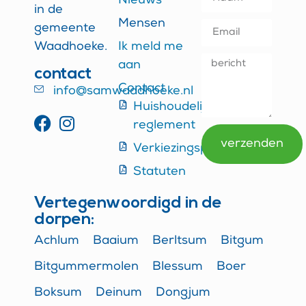
Nieuws
in de
Mensen
gemeente
Waadhoeke.
Ik meld me
aan
contact
Contact
info@samwaadhoeke.nl
Huishoudelijk
reglement
verzenden
Verkiezingsprogramma
Alternative:
Statuten
Vertegenwoordigd in de
dorpen:
Achlum
Baaium
Berltsum
Bitgum
Bitgummermolen
Blessum
Boer
Boksum
Deinum
Dongjum