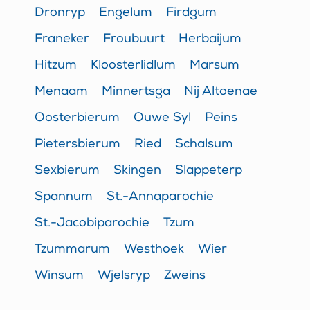
Dronryp
Engelum
Firdgum
Franeker
Froubuurt
Herbaijum
Hitzum
Kloosterlidlum
Marsum
Menaam
Minnertsga
Nij Altoenae
Oosterbierum
Ouwe Syl
Peins
Pietersbierum
Ried
Schalsum
Sexbierum
Skingen
Slappeterp
Spannum
St.-Annaparochie
St.-Jacobiparochie
Tzum
Tzummarum
Westhoek
Wier
Winsum
Wjelsryp
Zweins