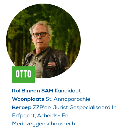
Otto
Rol Binnen SAM
Kandidaat
Woonplaats
St. Annaparochie
Beroep
ZZP'er: Jurist Gespecialiseerd In
Erfpacht, Arbeids- En
Medezeggenschapsrecht