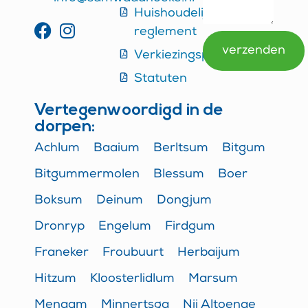
Huishoudelijk
reglement
verzenden
Verkiezingsprogramma
Alternative:
Statuten
Vertegenwoordigd in de
dorpen:
Achlum
Baaium
Berltsum
Bitgum
Bitgummermolen
Blessum
Boer
Boksum
Deinum
Dongjum
Dronryp
Engelum
Firdgum
Franeker
Froubuurt
Herbaijum
Hitzum
Kloosterlidlum
Marsum
Menaam
Minnertsga
Nij Altoenae