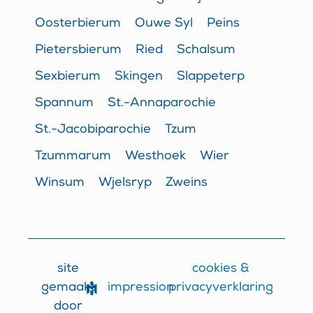
Oosterbierum
Ouwe Syl
Peins
Pietersbierum
Ried
Schalsum
Sexbierum
Skingen
Slappeterp
Spannum
St.-Annaparochie
St.-Jacobiparochie
Tzum
Tzummarum
Westhoek
Wier
Winsum
Wjelsryp
Zweins
site
cookies &
impression
gemaakt
privacyverklaring
door