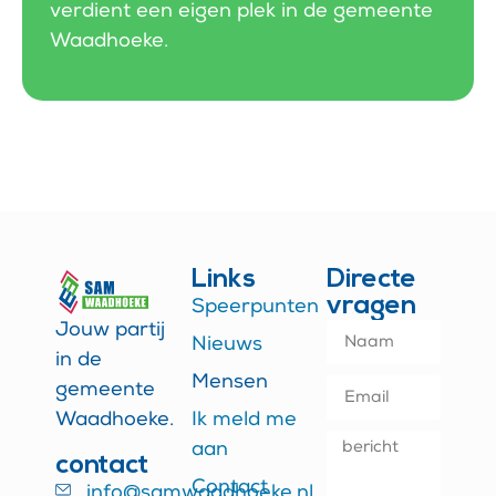
verdient een eigen plek in de gemeente
Waadhoeke.
Links
Directe
vragen
Speerpunten
Jouw partij
Nieuws
in de
Mensen
gemeente
Waadhoeke.
Ik meld me
aan
contact
Contact
info@samwaadhoeke.nl