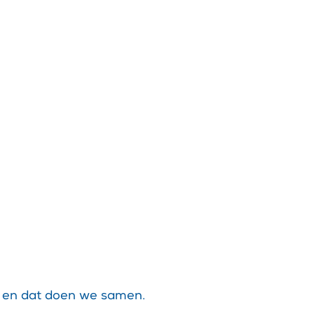
Mensen
Ik meld me aan
Contact
 en dat doen we samen.