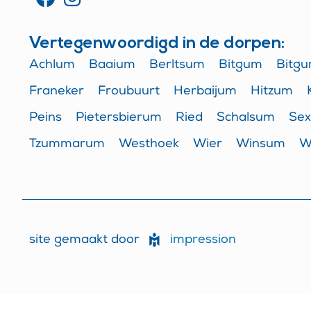
Vertegenwoordigd in de dorpen:
Achlum
Baaium
Berltsum
Bitgum
Bitg
Franeker
Froubuurt
Herbaijum
Hitzum
Peins
Pietersbierum
Ried
Schalsum
Sex
Tzummarum
Westhoek
Wier
Winsum
W
impression
site gemaakt door