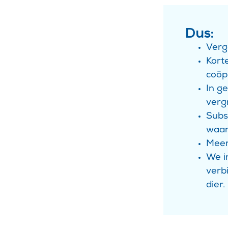
Dus:
Verg
Korte
coöp
In g
verg
Subs
waar
Meer
We i
verb
dier.