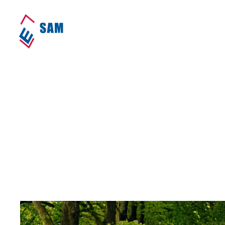
Van grijs naar groen!
Home
•
Speerpunten
•
Van grijs naar groen!