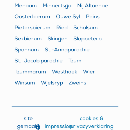
Menaam
Minnertsga
Nij Altoenae
Oosterbierum
Ouwe Syl
Peins
Pietersbierum
Ried
Schalsum
Sexbierum
Skingen
Slappeterp
Spannum
St.-Annaparochie
St.-Jacobiparochie
Tzum
Tzummarum
Westhoek
Wier
Winsum
Wjelsryp
Zweins
site
cookies &
impression
gemaakt
privacyverklaring