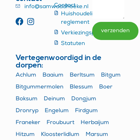
Contact
info@samwaadhoeke.nl
Huishoudelijk
reglement
verzenden
Verkiezingsprogramma
Alternative:
Statuten
Vertegenwoordigd in de
dorpen:
Achlum
Baaium
Berltsum
Bitgum
Bitgummermolen
Blessum
Boer
Boksum
Deinum
Dongjum
Dronryp
Engelum
Firdgum
Franeker
Froubuurt
Herbaijum
Hitzum
Kloosterlidlum
Marsum