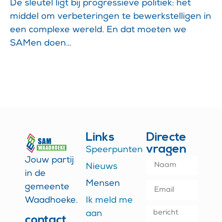
De sleutel ligt bij progressieve politiek: het
middel om verbeteringen te bewerkstelligen in
een complexe wereld. En dat moeten we
SAMen doen…
Links
Directe
vragen
Speerpunten
Jouw partij
Nieuws
in de
Mensen
gemeente
Waadhoeke.
Ik meld me
aan
contact