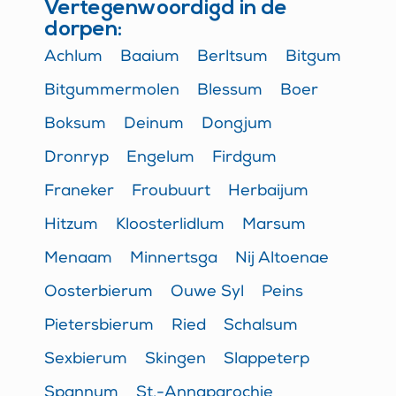
Vertegenwoordigd in de
dorpen:
Achlum
Baaium
Berltsum
Bitgum
Bitgummermolen
Blessum
Boer
Boksum
Deinum
Dongjum
Dronryp
Engelum
Firdgum
Franeker
Froubuurt
Herbaijum
Hitzum
Kloosterlidlum
Marsum
Menaam
Minnertsga
Nij Altoenae
Oosterbierum
Ouwe Syl
Peins
Pietersbierum
Ried
Schalsum
Sexbierum
Skingen
Slappeterp
Spannum
St.-Annaparochie