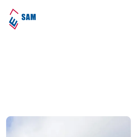
𝗥𝗲𝗱 𝗱𝗲 𝗽𝗶𝗲𝗽𝗲𝗿!
Home
•
Nieuws
•
𝗥𝗲𝗱 𝗱𝗲 𝗽𝗶𝗲𝗽𝗲𝗿!