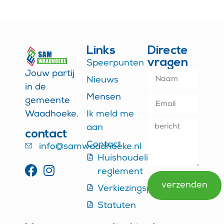
Links
Directe
vragen
Speerpunten
Jouw partij
Nieuws
in de
Mensen
gemeente
Waadhoeke.
Ik meld me
aan
contact
Contact
info@samwaadhoeke.nl
Huishoudelijk
reglement
verzenden
Verkiezingsprogramma
Alternative:
Statuten