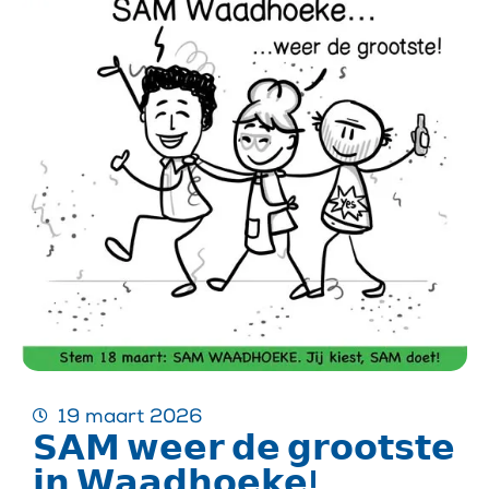
19 maart 2026
𝗦𝗔𝗠 𝘄𝗲𝗲𝗿 𝗱𝗲 𝗴𝗿𝗼𝗼𝘁𝘀𝘁𝗲
𝗶𝗻 𝗪𝗮𝗮𝗱𝗵𝗼𝗲𝗸𝗲!