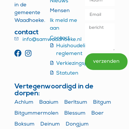
Nieuws
in de
Mensen
gemeente
Waadhoeke.
Ik meld me
aan
contact
Contact
info@samwaadhoeke.nl
Huishoudelijk
reglement
verzenden
Verkiezingsprogramma
Alternative:
Statuten
Vertegenwoordigd in de
dorpen:
Achlum
Baaium
Berltsum
Bitgum
Bitgummermolen
Blessum
Boer
Boksum
Deinum
Dongjum