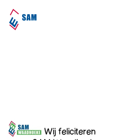
𝗦𝗔𝗠 𝘄𝗲𝗲𝗿 𝗱𝗲 𝗴𝗿𝗼𝗼𝘁𝘀𝘁𝗲
𝗶𝗻 𝗪𝗮𝗮𝗱𝗵𝗼𝗲𝗸𝗲!
Home
•
Nieuws
•
𝗦𝗔𝗠 𝘄𝗲𝗲𝗿 𝗱𝗲 𝗴𝗿𝗼𝗼𝘁𝘀𝘁𝗲
𝗶𝗻 𝗪𝗮𝗮𝗱𝗵𝗼𝗲𝗸𝗲!