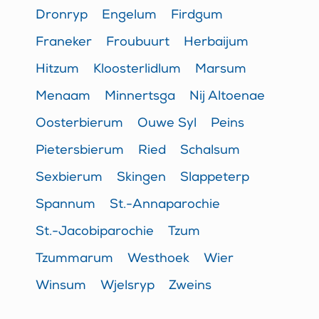
Dronryp
Engelum
Firdgum
Franeker
Froubuurt
Herbaijum
Hitzum
Kloosterlidlum
Marsum
Menaam
Minnertsga
Nij Altoenae
Oosterbierum
Ouwe Syl
Peins
Pietersbierum
Ried
Schalsum
Sexbierum
Skingen
Slappeterp
Spannum
St.-Annaparochie
St.-Jacobiparochie
Tzum
Tzummarum
Westhoek
Wier
Winsum
Wjelsryp
Zweins