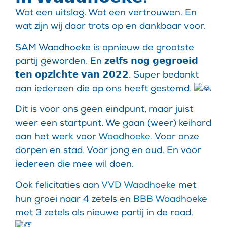
Wat een uitslag. Wat een vertrouwen. En
wat zijn wij daar trots op en dankbaar voor.
SAM Waadhoeke is opnieuw de grootste
partij geworden. En 𝘇𝗲𝗹𝗳𝘀 𝗻𝗼𝗴 𝗴𝗲𝗴𝗿𝗼𝗲𝗶𝗱
𝘁𝗲𝗻 𝗼𝗽𝘇𝗶𝗰𝗵𝘁𝗲 𝘃𝗮𝗻 𝟮𝟬𝟮𝟮. Super bedankt
aan iedereen die op ons heeft gestemd.
Dit is voor ons geen eindpunt, maar juist
weer een startpunt. We gaan (weer) keihard
aan het werk voor
Waadhoeke
. Voor onze
dorpen en stad. Voor jong en oud. En voor
iedereen die mee wil doen.
Ook felicitaties aan
VVD Waadhoeke
met
hun groei naar 4 zetels en
BBB Waadhoeke
met 3 zetels als nieuwe partij in de raad.